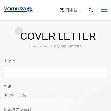
日本語
COVER LETTER
ホームページ
/
COVER LETTER
氏名
*
性別
男
女
生年月日／年齢