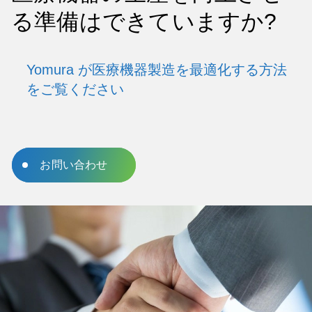
る準備はできていますか?
Yomura が医療機器製造を最適化する方法
をご覧ください
医療機器のスタートアップ企業でも、既存のメーカ
ーでも、Yomura は信頼できる生産パートナーにな
るための能力、経験、品質への取り組みを備えてい
お問い合わせ
ます。設計から納品までの当社のエンドツーエンド
のサービスは、お客様独自の課題を克服し、革新的
な製品を効率的かつ規制に準拠して市場に投入でき
るようにカスタマイズされています。医療機器製造
を新たな高みに引き上げる方法について話し合いま
しょう。