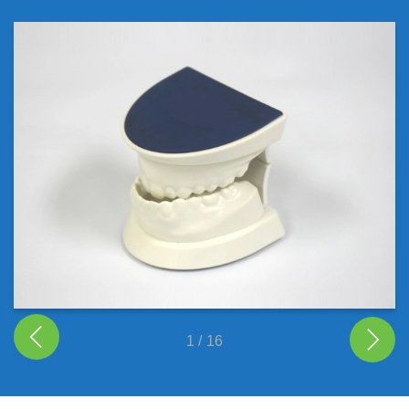
1
/
16