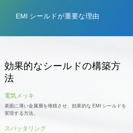
EMI シールドが重要な理由
ますます接続性が高まっている世界では、電子
機器やシステムは電磁干渉 (EMI) の影響を受け
やすくなっています。これは、それらのパフォ
ーマンスと信頼性に重​​大な影響を与える可能性
があります。EMI シールドは、製品を保護し、
効果的なシールドの構築方
業界規制への準拠を保証するために不可欠で
す。
法
電気メッキ
表面に薄い金属層を堆積させ、効果的な EMI シールドを
実現する方法。
スパッタリング