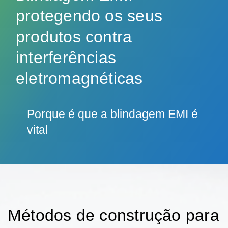
protegendo os seus
produtos contra
interferências
eletromagnéticas
Porque é que a blindagem EMI é
vital
Num mundo cada vez mais conectado, os
dispositivos e sistemas eletrónicos são
vulneráveis ​​à interferência eletromagnética
(EMI). Isto pode impactar significativamente o
seu desempenho e fiabilidade. A blindagem
Métodos de construção para
EMI é crucial para proteger os produtos e