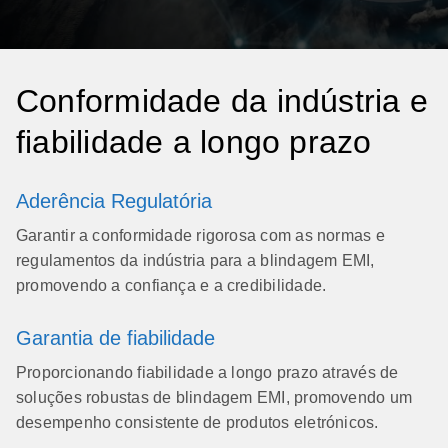
clientes para desenvolver soluções personalizadas
de blindagem EMI. Temos em conta os requisitos
operacionais específicos, a conformidade
regulamentar e a economia para fornecer proteção
Conformidade da indústria e
personalizada.
fiabilidade a longo prazo
Aderência Regulatória
Garantir a conformidade rigorosa com as normas e
regulamentos da indústria para a blindagem EMI,
promovendo a confiança e a credibilidade.
Garantia de fiabilidade
Proporcionando fiabilidade a longo prazo através de
soluções robustas de blindagem EMI, promovendo um
desempenho consistente de produtos eletrónicos.