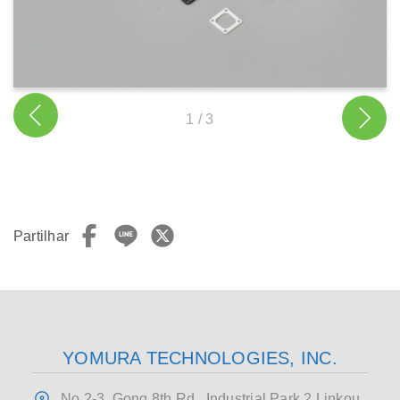
1
/
3
Partilhar
YOMURA TECHNOLOGIES, INC.
No 2-3, Gong 8th Rd., Industrial Park 2 Linkou