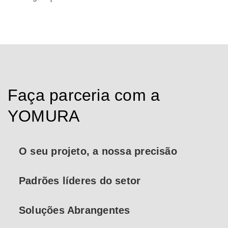
Faça parceria com a
YOMURA
O seu projeto, a nossa precisão
Colabore com os nossos especialistas para
Padrões líderes do setor
transformar as suas ideias inovadoras em
realidades micromoldadas.
Aproveite a adesão da YOMURA aos rigorosos
Soluções Abrangentes
protocolos da indústria para um controlo de