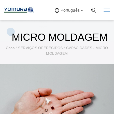
Português
MICRO MOLDAGEM
Casa
/
SERVIÇOS OFERECIDOS
/
CAPACIDADES
/
MICRO
MOLDAGEM