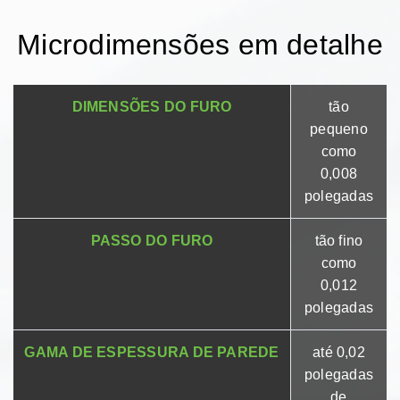
Microdimensões em detalhe
DIMENSÕES DO FURO
tão
pequeno
como
0,008
polegadas
PASSO DO FURO
tão fino
como
0,012
polegadas
GAMA DE ESPESSURA DE PAREDE
até 0,02
polegadas
de