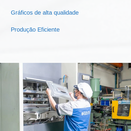
As etiquetas são firmemente coladas ao substrato
Gráficos de alta qualidade
plástico, garantindo uma durabilidade duradoura e
resistência ao descascamento ou desbotamento.
O IML permite a utilização de gráficos de alta
Produção Eficiente
resolução, permitindo marcas e rótulos de produtos
vibrantes e detalhados.
Ao combinar o processo de etiquetagem com a
moldagem por injeção, o IML elimina a necessidade
de operações de etiquetagem separadas,
agilizando a produção e reduzindo os custos.