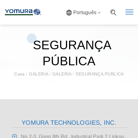
Português
SEGURANÇA
PÚBLICA
Casa
/
GALERIA
/
GALERIA
/
SEGURANÇA PÚBLICA
YOMURA TECHNOLOGIES, INC.
No 2-3, Gong 8th Rd., Industrial Park 2 Linkou