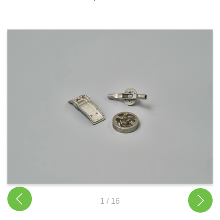
1
/
16