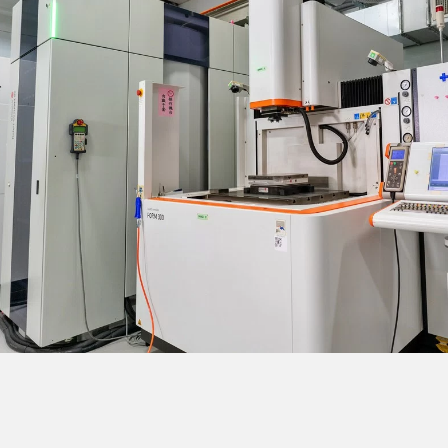
液体射出成形
光学レンズとライトパ
シングルインジェクシ
ド
金型製造請負
高混合3Dプリント
EMIシールド
金属射出成形
AEROSPACE PARTS