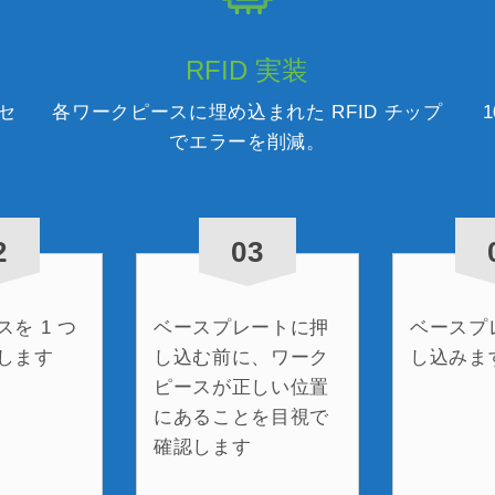
RFID 実装
セ
各ワークピースに埋め込まれた RFID チップ
でエラーを削減。
2
03
を 1 つ
ベースプレートに押
ベースプ
します
し込む前に、ワーク
し込みま
ピースが正しい位置
にあることを目視で
確認します