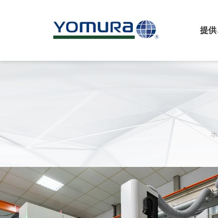
提供
機能
について
ダブルインジェクショ
会社概要
オーバーインジェクシ
ヨムラマネジメント
インサート射出成形
ビジネス文化
契約組立
設備
医療ソリューション
業界内でのトレーニン
マイクロモールディン
戦略的提携
インモールドエレクト
インモールドデコレー