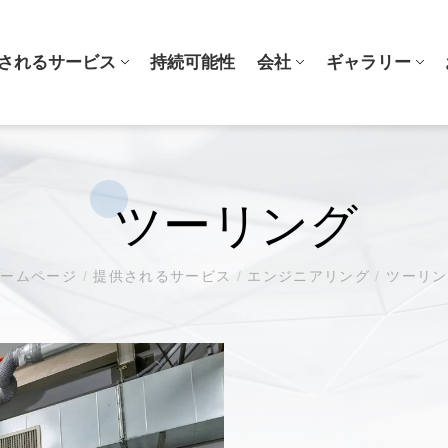
されるサービス
持続可能性
会社
ギャラリー
エンジニアリング
ニュース
ギャラリー
品質シ
BLOG
ツーリング
ン成形
3Dプリントエンジニアリングサ
3C
受賞歴
ービス
ョン成形
医学
3Q検証
設計・開発パートナー
航空宇宙
マテリア
ホームページ
/
提供されるサービス
/
エンジニアリング
/
ツーリン
ソフトツール
工業製品
プロセス
ツーリング
グ
ファッション
グ
他の
ロニクス
公安
ション
自動車