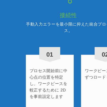
接続性
手動入力エラーを最小限に抑えた統合プロ
ス。
01
0
プロセス開始前に中
ワークピース
心点の位置を特定
ずつロード
し、ワークピースを
較正するために 2D
を事前設定します