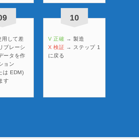
09
10
使用して差
V 正確
→ 製造
リブレーシ
X 検証
→ ステップ 1
データを作
に戻る
ション
たは EDM)
ます