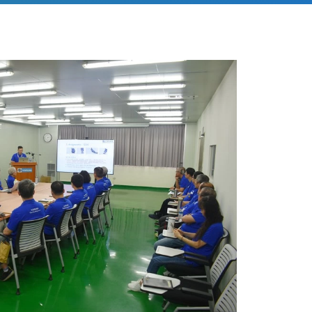
することができます。
行され、時間通りに予算内で提供されることを保証で
出成形プロセスにおけるその潜在的な応用に関するコ
います。これらのプログラムでは、機械学習、予知保
どのトピックを取り上げ、急速に進化する業界で競争
めに必要な知識とスキルを従業員に提供しています。