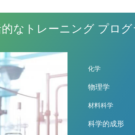
括的なトレーニング プログ
化学
プラスチック射
物理学
することが非常
底的なトレーニ
物理学の原理を
材料科学
ざまな用途に最
品の性能の複雑
トレーニング プ
当社は、材料の
科学的成形
での材料の挙動
し、材料科学に