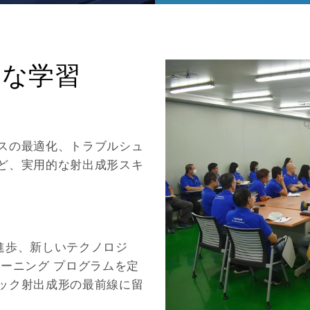
に効率的に対応
れ、効率的に実
プラスチック射
きます。
ースも提供して
全、品質管理な
力を維持するた
的な学習
スの最適化、トラブルシュ
ど、実用的な射出成形スキ
の進歩、新しいテクノロジ
ーニング プログラムを定
ック射出成形の最前線に留