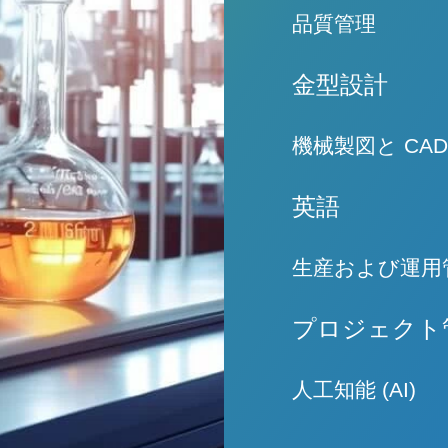
従業員は、さまざ
科学的成形は、
品質管理
性、特徴、およ
ーチです。当社の
実装するために
Yomura で
金型設計
性のある結果を
プログラムは、
業界標準への準
金型設計はプラ
機械製図と CAD
供することに重
の品質、サイク
設計トレーニング
機械製図とコンピ
英語
最適化、製造性
的なコミュニケ
ます。
ング コースでは
製造業、特に海
生産および運用
めに必要なスキ
ケーションは極め
では英語力も重視
当社のトレーニン
プロジェクト
ナーと効果的にコ
上に重点を置い
ミュニケーショ
れらのコースでは
これらのコース
人工知能 (AI)
造の原則などの
る能力を高める
身につけさせる
ト管理スキルを
従来のトレーニング