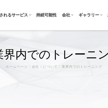
されるサービス
持続可能性
会社
ギャラリー
エンジニアリング
ニュース
ギャラリー
品質シ
BLOG
業界内でのトレーニ
ン成形
3Dプリントエンジニアリングサ
3C
受賞歴
ービス
ョン成形
医学
3Q検証
設計・開発パートナー
航空宇宙
マテリア
ホームページ
/
会社
/
について
/
業界内でのトレーニング
ソフトツール
工業製品
プロセス
ツーリング
グ
ファッション
グ
他の
ロニクス
公安
ション
自動車