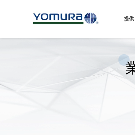
提供
機能
について
ダブルインジェクショ
会社概要
オーバーインジェクシ
ヨムラマネジメント
インサート射出成形
ビジネス文化
契約組立
設備
医療ソリューション
業界内でのトレーニン
マイクロモールディン
戦略的提携
インモールドエレクト
インモールドデコレー