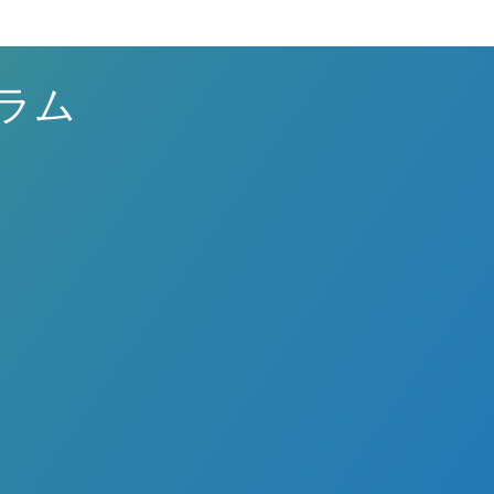
ラム
出成形プロセスでは、材料の化学的特性と挙動を理解
に重要です。当社の従業員はポリマー化学に関する徹
ングを受けており、情報に基づいた決定を下し、さま
習得することは、プラスチックの流れ、金型設計、部
適な材料を選択できるようにしています。
なダイナミクスを理解するために不可欠です。当社の
ログラムでは、熱力学、流体力学、さまざまな条件下
選択の重要性とそれが製品性能に与える影響を認識
などのトピックを取り上げています。
関する広範なトレーニングを提供しています。当社の