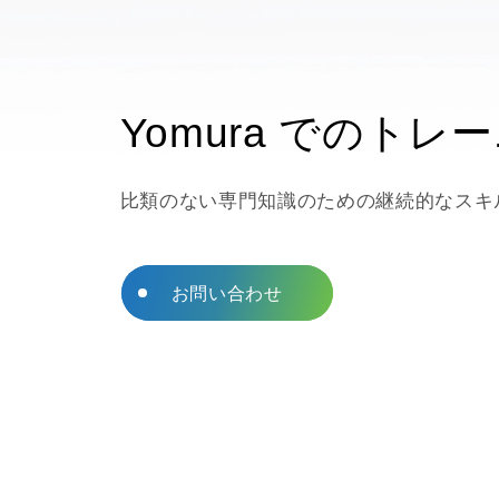
液体射出成形
光学レンズとライトパ
シングルインジェクシ
ド
Yomura でのトレ
金型製造請負
高混合3Dプリント
比類のない専門知識のための継続的なスキ
EMIシールド
金属射出成形
AEROSPACE PARTS
お問い合わせ