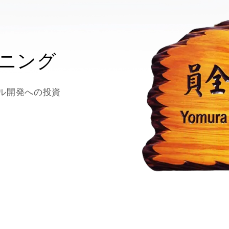
渋滞
イプ
Eスポーツ
ョンモール
AI IOT
ーニング
ル開発への投資