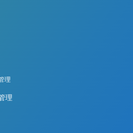
まなエンジニアリング グレードのプラスチックの特
プロセスの最適化と品質管理に対する体系的なアプロ
び処理要件について深く理解しています。
トレーニング プログラムでは、科学的成形の原理を
必要な知識とツールを従業員に提供し、一貫性と再現
は、品質が最優先事項です。当社の品質管理トレーニング
達成できるようにします。
継続的な改善の文化を浸透させ、一貫した製品品質と
拠を確保するための最新の技術と方法論を従業員に提
スチック射出成形プロセスの重要な側面であり、部品
点を置いています。
ル時間、全体的な効率に直接影響します。当社の金型
 プログラムでは、金型フロー解析、冷却システムの
ュータ支援設計 (CAD) の熟練度は、部品設計の効果
を考慮した設計などの高度なトピックを取り上げてい
ーションと正確な表現に不可欠です。当社のトレーニ
、詳細な技術図面と 3D モデルを解釈して作成するた
外のクライアントにとって、明確で効果的なコミュニ
管理
ルを従業員に身につけさせます。
て重要であるため、当社のトレーニング プログラム
しています。当社では、従業員がグローバル パート
グ プログラムには、製造プロセスの効率と効果の向
管理
ラボレーションできるよう、専門用語とビジネス コ
た生産および運用管理のコースも含まれています。こ
ンに重点を置いた英語コースを提供しています。
、在庫管理、サプライ チェーンの最適化、リーン製
は、プロジェクトを開始、計画、実行、監視、終了す
トピックを取り上げます。従業員にこれらのスキルを
ために設計されています。従業員に強力なプロジェク
ことで、業務を合理化し、無駄を減らし、顧客の要求
身につけさせることで、取り組みが適切に組織化さ
 プログラムに加えて、当社では人工知能 (AI) と