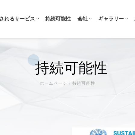
されるサービス
持続可能性
会社
ギャラリー
エンジニアリング
ニュース
ギャラリー
品質シ
BLOG
持続可能性
ン成形
3Dプリントエンジニアリングサ
3C
受賞歴
ービス
ョン成形
医学
3Q検証
設計・開発パートナー
航空宇宙
マテリア
ホームページ
/
持続可能性
ソフトツール
工業製品
プロセス
ツーリング
グ
ファッション
グ
他の
ロニクス
公安
ション
自動車