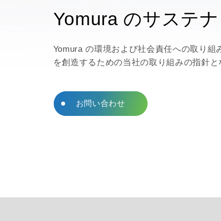
液体射出成形
Yomura のサステ
光学レンズとライトパ
シングルインジェクシ
ド
Yomura の環境および社会責任への取り
金型製造請負
を創造するための当社の取り組みの指針と
高混合3Dプリント
EMIシールド
お問い合わせ
金属射出成形
AEROSPACE PARTS