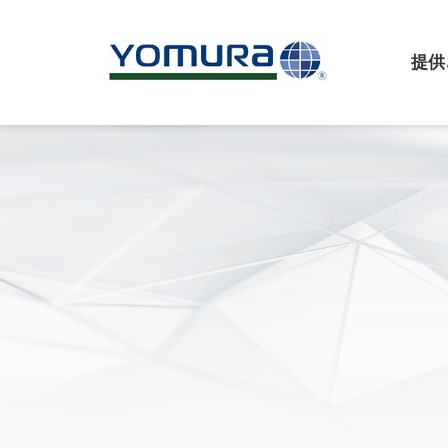
提供
機能
について
ダブルインジェクショ
会社概要
オーバーインジェクシ
ヨムラマネジメント
インサート射出成形
ビジネス文化
契約組立
設備
医療ソリューション
業界内でのトレーニン
マイクロモールディン
戦略的提携
インモールドエレクト
インモールドデコレー