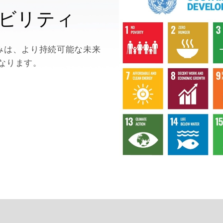
渋滞
ナビリティ
イプ
Eスポーツ
ョンモール
AI IOT
組みは、より持続可能な未来
なります。