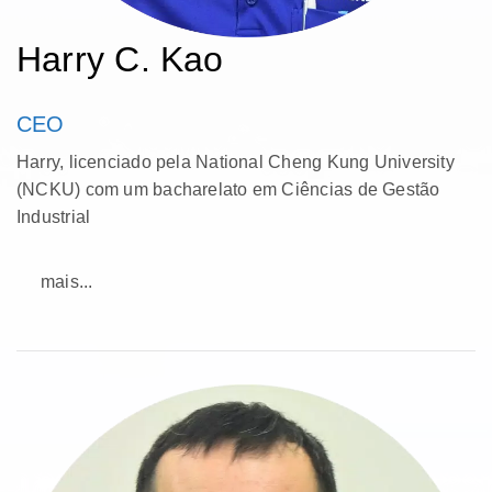
aclamação.
Harry C. Kao
CEO
Harry, licenciado pela National Cheng Kung University
(NCKU) com um bacharelato em Ciências de Gestão
Industrial
mais...
Após a sua licenciatura, Harry iniciou a sua carreira
como Supervisor de Engenharia Industrial (IE) na
PHICO-FORD, ganhando uma valiosa experiência
na supervisão de operações e na otimização de
processos. Mais tarde, transitou para a Tarns World
Electronic (TWE), onde assumiu a função de