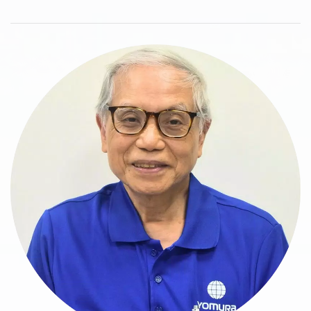
Após a sua graduação, Leon iniciou o seu percurso
profissional como engenheiro de moldes plásticos
na PHICO-FORD Electronics, onde aprimorou as
suas competências durante vários anos. Com base
na sua vasta experiência, mais tarde aventurou-se
a conceber a sua própria máquina de moldagem
por injeção vertical e máquina de moldagem por
sopro de tubos de PVC, servindo os mercados de
Taiwan e da China. Leon estabeleceu-se como um
especialista altamente respeitado na área de
design e engenharia de moldes plásticos.
Como fundador visionário da Yomura Technologies,
a sua busca inabalável pela inovação levou a
empresa a alcançar o reconhecimento e a
confiança globais. Sob a sua liderança, a Yomura
Technologies ultrapassou consistentemente os
limites do avanço tecnológico, ganhando ampla